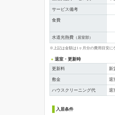
サービス備考
食費
水道光熱費
（居室部）
※上記は金額は1ヶ月分の費用目安に
退室・更新時
更新料
新
敷金
退
ハウスクリーニング代
退
入居条件