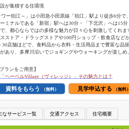
設が集積する住環境
サンフラワー狛江～」は小田急小田原線「狛江」駅より徒歩6分
ーミナルである「新宿」駅へは30分・「下北沢」へは15分
で、都心ならではの多様な魅力が日々心を刺激してくれま
スストア・ドラッグストアや100円ショップ・飲食店など
ト30店舗ほどで、食料品から衣料・生活用品まで豊富な品揃
があり、多摩川沿いでジョギングやウォーキングが楽しめ
Kのプランをご用意】
ヘーベルVillage（ヴィレッジ）」その魅力とは？
資料をもらう
見学申込する
（無料）
（無料
主なサービス一覧
交通アクセス
住宅概要