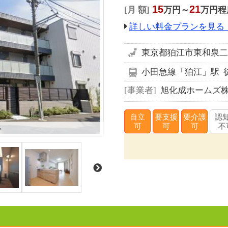
15
21
月 額
万円～
万円程
詳しい料金プランを見る
東京都狛江市東和泉二丁
小田急線「狛江」駅 
事業者
旭化成ホームズ
自立
要支援
要介護
認
観
可
可
可
不