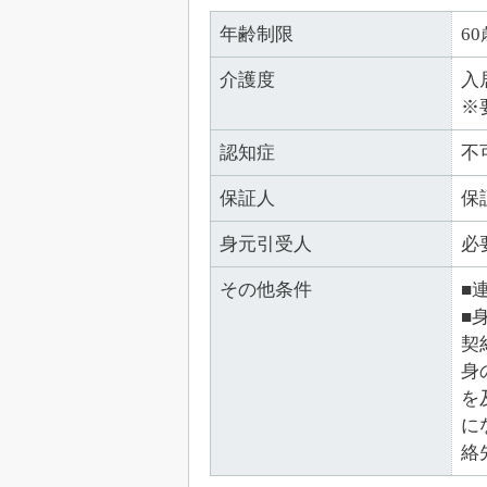
年齢制限
6
介護度
入
※
認知症
不
保証人
保
身元引受人
必
その他条件
■
■
契
身
を
に
絡