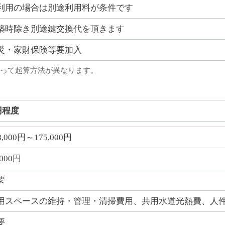
利用の場合は別途利用料が条件です
築時除き別途鍵交換代を頂きます
災・家財保険等要加入
って起算方法が異なります。
円程度
8,000円～175,000円
,000円
要
用スペースの維持・管理・清掃費用、共用水道光熱費、人
要