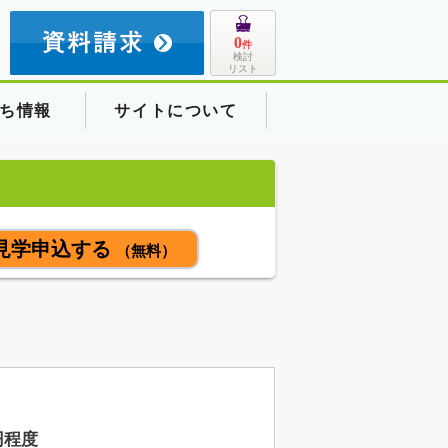
8
0
件
検討
リスト
ち情報
サイトについて
見学申込する
（無料）
円程度