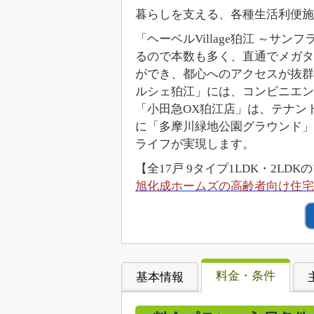
暮らしを支える、各種生活利便施
「ヘーベルVillage狛江 ～
るので本数も多く、直通でメガタ
ができ、都心へのアクセスが抜群
ルシェ狛江」には、コンビニエン
「小田急OX狛江店」は、テナン
に「多摩川緑地公園グラウンド」
ライフが実現します。
【全17戸 9タイプ1LDK・2LD
旭化成ホームズの高齢者向け住宅「
料金・条件
基本情報