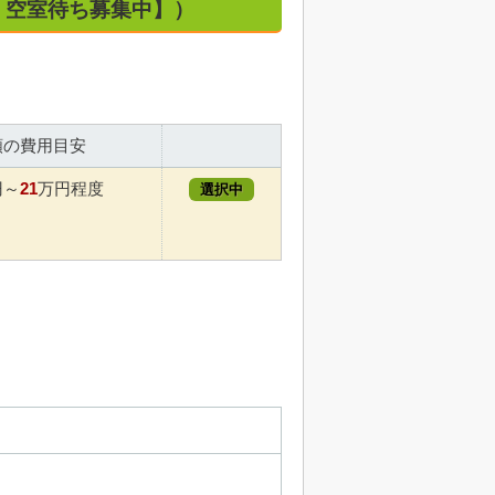
室・空室待ち募集中】）
額の費用目安
21
円～
万円程度
選択中