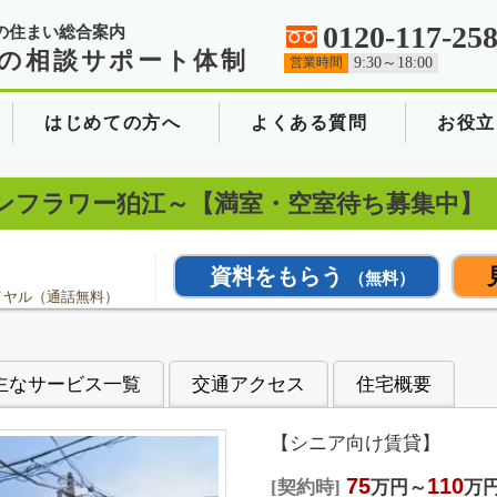
0120-117-25
の住まい総合案内
の相談サポート体制
営業時間
9:30～18:00
はじめての方へ
よくある質問
お役立
江〜サンフラワー狛江～【満室・空室待ち募集中】
資料をもらう
（無料）
イヤル（通話無料）
主なサービス一覧
交通アクセス
住宅概要
【シニア向け賃貸】
75
110
契約時
万円～
万