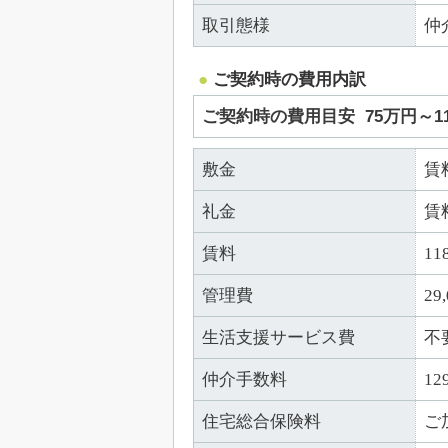
取引態様
仲
ご契約時の費用内訳
ご契約時の費用目安
75万円～1
敷金
賃
礼金
賃
賃料
11
管理費
29
生活支援サービス費
不
仲介手数料
12
住宅総合保険料
ご