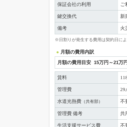
保証会社の利用
ご
鍵交換代
新
備考
火
※日割りが発生する費用は契約日によ
月額の費用内訳
月額の費用目安
15万円～21万
賃料
11
管理費
29
水道光熱費
不
（共有部）
管理費 備考
共
生活支援サービス費
不