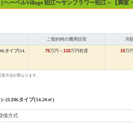
（ヘーベルVillage 狛江〜サンフラワー狛江～【満
ご契約時の費用目安
月
75
110
15
DKタイプ(54.
万円～
万円程度
万
起算方法が異なります。
)~2LDKタイプ(54.26㎡)
貸借方式
年