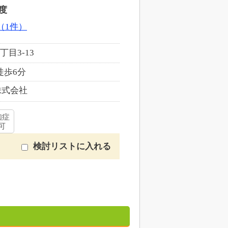
度
（1件）
目3-13
徒歩6分
株式会社
知症
可
検討リストに入れる