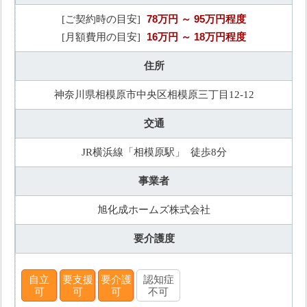
78万円
～ 95万円程度
[ご契約時の目安]
16万円
～ 18万円程度
[月額費用の目安]
住所
神奈川県相模原市中央区相模原三丁目12-12
交通
JR横浜線「相模原駅」 徒歩8分
事業者
旭化成ホームズ株式会社
要介護度
自立
要支援
要介護
認知症
可
可
可
不可