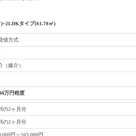
)~2LDKタイプ(61.78㎡)
貸借方式
年
介（媒介）
04万円程度
料の2ヶ月分
料の2ヶ月分
0,000円～165,000円