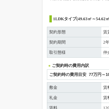
1LDKタイプ(49.63㎡～54.62㎡
契約形態
賃
契約期間
2
取引態様
仲
ご契約時の費用内訳
ご契約時の費用目安
77万円～1
敷金
賃
礼金
賃
賃料
12