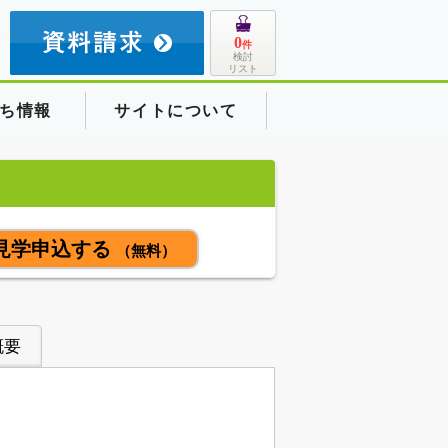
8
0
件
検討
リスト
ち情報
サイトについて
】
見学申込する
（無料）
概要