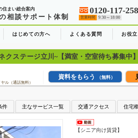
0120-117-25
の住まい総合案内
の相談サポート体制
営業時間
9:30～18:00
はじめての方へ
よくある質問
お役立
錦町~ネクステージ立川~【満室・空室待ち募集中
資料をもらう
（無料）
イヤル（通話無料）
条件
主なサービス一覧
交通アクセス
住宅
【シニア向け賃貸】