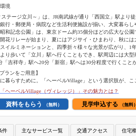
環境
 ～ネクステージ立川～」は、JR南武線が通り「西国立」駅より
銀行・郵便局・病院など生活利便施設が揃い、大変暮らし
昭和記念公園」は、東京ドーム約35個分ほどの広大な公園
開花リレーが始まり、夏にはアジサイ・ひまわり、秋には
スイルミネーションと、四季折々様々な光景が広がり、1
より歩いて「立川」駅へ行くこともでき、駅周辺には大型
分「吉祥寺」駅へ20分「新宿」駅へは30分程度で行くこと
Kのプランをご用意】
暮らすために。「ヘーベルVillage」という選択肢が、
ヘーベルVillage（ヴィレッジ）」その魅力とは？
資料をもらう
見学申込する
（無料）
（無料
条件
主なサービス一覧
交通アクセス
住宅