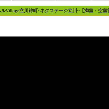
ルVillage立川錦町~ネクステージ立川~【満室・空