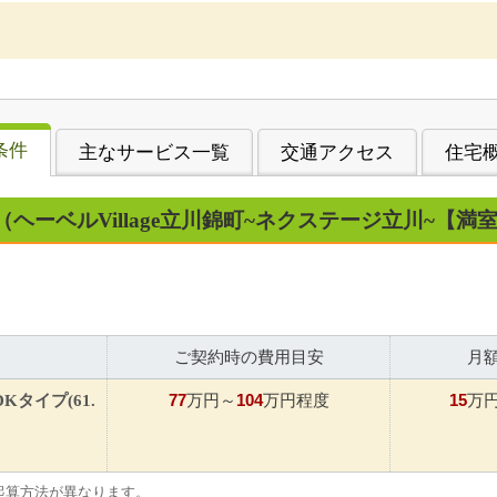
条件
主なサービス一覧
交通アクセス
住宅
（ヘーベルVillage立川錦町~ネクステージ立川~【
ご契約時の費用目安
月
77
104
15
DKタイプ(61.
万円～
万円程度
万
起算方法が異なります。