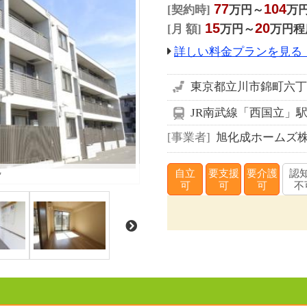
77
104
契約時
万円～
万
15
20
月 額
万円～
万円程
詳しい料金プランを見る
東京都立川市錦町六丁目
JR南武線「西国立」駅
事業者
旭化成ホームズ
観
自立
要支援
要介護
認
可
可
可
不