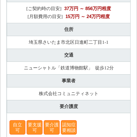
37万円
～ 856万円程度
[ご契約時の目安]
15万円
～ 24万円程度
[月額費用の目安]
住所
埼玉県さいたま市北区日進町二丁目1-1
交通
ニューシャトル「鉄道博物館駅」 徒歩12分
事業者
株式会社コミュニティネット
要介護度
自立
要支援
要介護
認知症
可
可
可
要相談