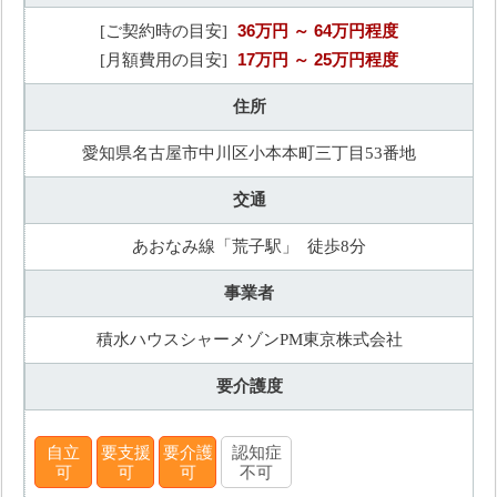
36万円
～ 64万円程度
[ご契約時の目安]
17万円
～ 25万円程度
[月額費用の目安]
住所
愛知県名古屋市中川区小本本町三丁目53番地
交通
あおなみ線「荒子駅」 徒歩8分
事業者
積水ハウスシャーメゾンPM東京株式会社
要介護度
自立
要支援
要介護
認知症
可
可
可
不可