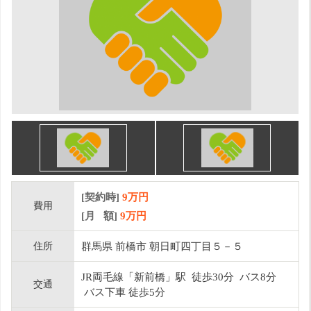
[契約時]
9万円
費用
[月 額]
9
万円
住所
群馬県 前橋市 朝日町四丁目５－５
JR両毛線「新前橋」駅 徒歩30分 バス8分
交通
バス下車 徒歩5分