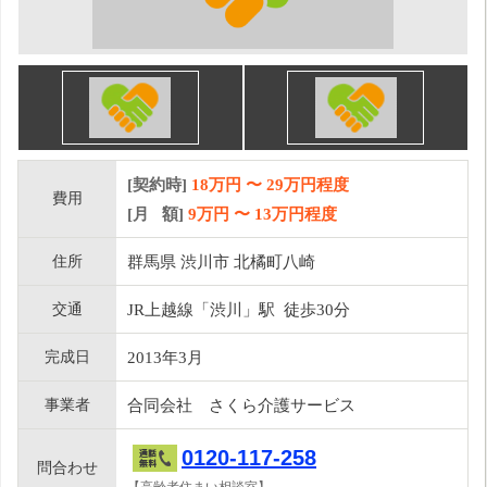
[契約時]
18万円
〜
29
万円程度
費用
[月 額]
9
万円 〜
13
万円程度
住所
群馬県 渋川市 北橘町八崎
交通
JR上越線「渋川」駅 徒歩30分
完成日
2013年3月
事業者
合同会社 さくら介護サービス
0120-117-258
問合わせ
【高齢者住まい相談室】