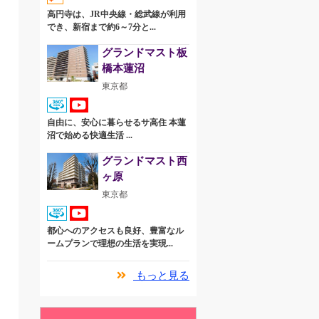
高円寺は、JR中央線・総武線が利用
でき、新宿まで約6～7分と...
グランドマスト板
橋本蓮沼
東京都
自由に、安心に暮らせるサ高住 本蓮
沼で始める快適生活 ...
グランドマスト西
ヶ原
東京都
都心へのアクセスも良好、豊富なル
ームプランで理想の生活を実現...
もっと見る