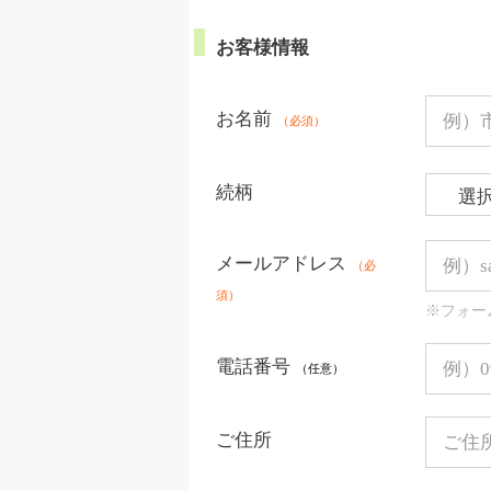
お客様情報
お名前
（必須）
続柄
メールアドレス
（必
須）
※フォー
電話番号
（任意）
ご住所