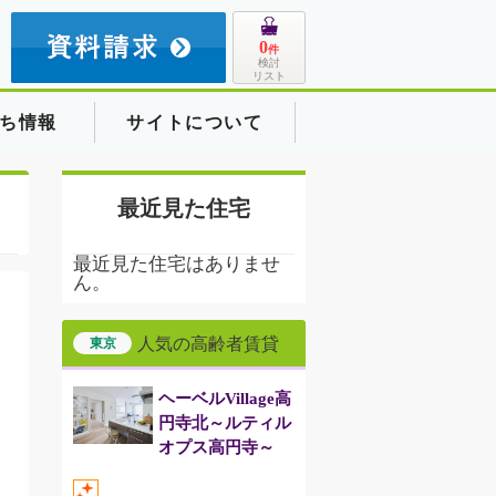
8
0
件
検討
リスト
ち情報
サイトについて
最近見た住宅
最近見た住宅はありませ
ん。
人気の高齢者賃貸
東京
ヘーベルVillage高
円寺北～ルティル
オプス高円寺～