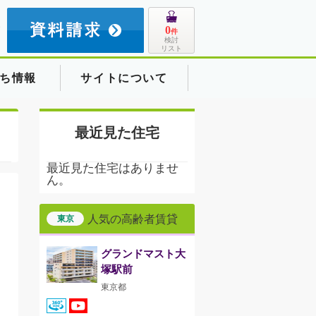
8
0
件
検討
リスト
ち情報
サイトについて
最近見た住宅
最近見た住宅はありませ
ん。
人気の高齢者賃貸
東京
グランドマスト大
塚駅前
東京都