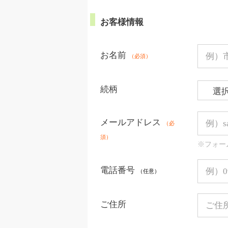
お客様情報
お名前
（必須）
続柄
メールアドレス
（必
須）
※フォー
電話番号
（任意）
ご住所