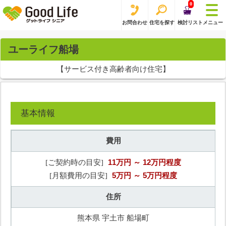
0
お問合わせ
住宅を探す
検討リスト
メニュー
ユーライフ船場
【サービス付き高齢者向け住宅】
基本情報
費用
11万円
～ 12万円程度
[ご契約時の目安]
5万円
～ 5万円程度
[月額費用の目安]
住所
熊本県 宇土市 船場町