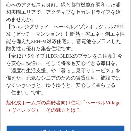
心へのアクセスも良好。緑と都市機能が調和した浦
和美園エリアで、アクティブなセカンドライフを始
めませんか。
【Ecoレジグリッド ヘーベルメゾンオリジナルZEH-
M（ゼッチ・マンション）】断熱・省エネ・創エネ性
能を備えたZEH-M対応住宅に、蓄電池をプラスした
防災性も優れた集合住宅です。
【全12戸 5タイプ1LDK~3LDKのプランをご用意】今
を安心に快適に、そして将来も安心できる毎日を。
「適度な生活支援」や「暮らし見守りサービス」を
備えた、元気なシニアのための賃貸住宅。施設では
なくいきいきと、ゆうゆうと、安心して暮らせる
「住まい」です。
旭化成ホームズの高齢者向け住宅「ヘーベルVillage
（ヴィレッジ）」その魅力とは？