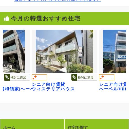
今月の特選おすすめ住宅
検討に追加
検討に追加
シニア向け賃貸
シニア向け賃
円寺～
age浦和領家|ヘーベルヴィレッジ浦和領家ヴェルデ
ウィステリアハウス
ヘーベルVil
ホーム
住宅を探す