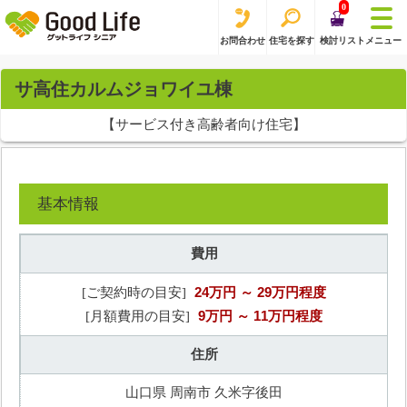
0
お問合わせ
住宅を探す
検討リスト
メニュー
サ高住カルムジョワイユ棟
【サービス付き高齢者向け住宅】
基本情報
費用
24万円
～ 29万円程度
[ご契約時の目安]
9万円
～ 11万円程度
[月額費用の目安]
住所
山口県 周南市 久米字後田