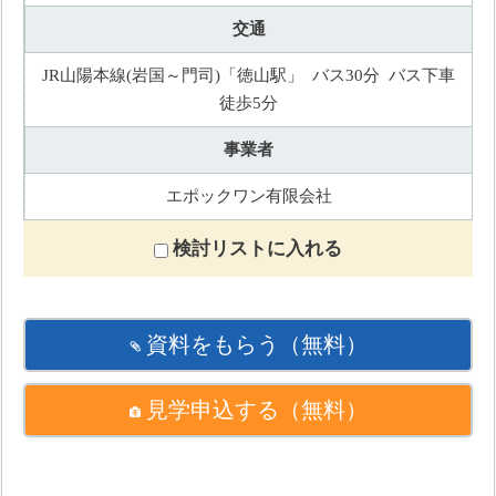
交通
JR山陽本線(岩国～門司)「徳山駅」 バス30分 バス下車
徒歩5分
事業者
エポックワン有限会社
検討リストに入れる
資料をもらう
（無料）
見学申込する
（無料）