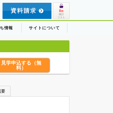
8
0
件
検討
リスト
ち情報
サイトについて
見学申込する
（無
料）
概要