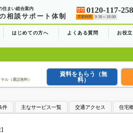
0120-117-25
の住まい総合案内
の相談サポート体制
営業時間
9:30～18:00
はじめての方へ
よくある質問
お役立
資料をもらう
（無
料）
イヤル（通話無料）
条件
主なサービス一覧
交通アクセス
住宅
宅】