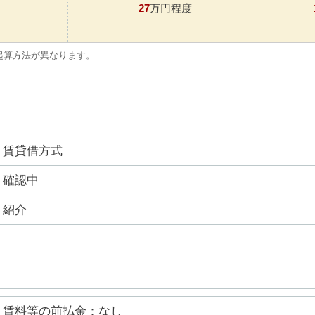
27
万円程度
起算方法が異なります。
賃貸借方式
確認中
紹介
賃料等の前払金：なし