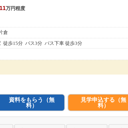
11
万円程度
片倉
徒歩15分 バス3分 バス下車 徒歩3分
資料をもらう
（無
見学申込する
（無
料）
料）