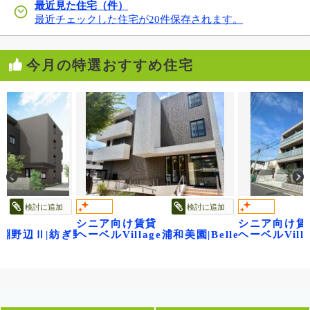
最近見た住宅（件）
最近チェックした住宅が20件保存されます。
今月の特選おすすめ住宅
検討に追加
検討に追加
シニア向け賃貸
シニア向け賃
円寺～
ge淵野辺Ⅱ|紡ぎ野
ヘーベルVillage浦和美園|Belle Florais
ヘーベルVil