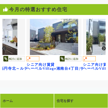
今月の特選おすすめ住宅
検討に追加
検討に追加
シニア向け賃貸
シニア向け賃
ル～
age高円寺北～ルティルオプス高円寺～
ヘーベルVillage湘南台4丁目|サニーヒルズ
ヘーベルVil
ホーム
住宅を探す