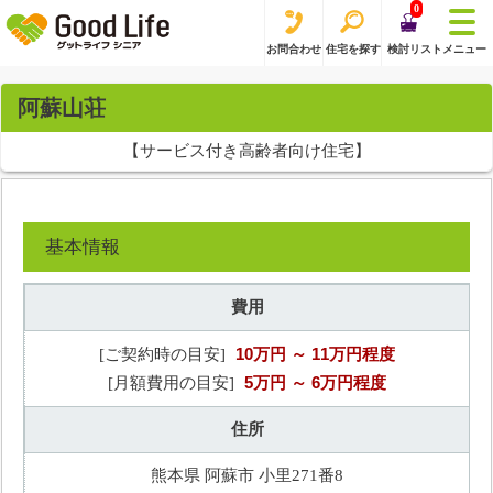
0
お問合わせ
住宅を探す
検討リスト
メニュー
阿蘇山荘
【サービス付き高齢者向け住宅】
基本情報
費用
10万円
～ 11万円程度
[ご契約時の目安]
5万円
～ 6万円程度
[月額費用の目安]
住所
熊本県 阿蘇市 小里271番8