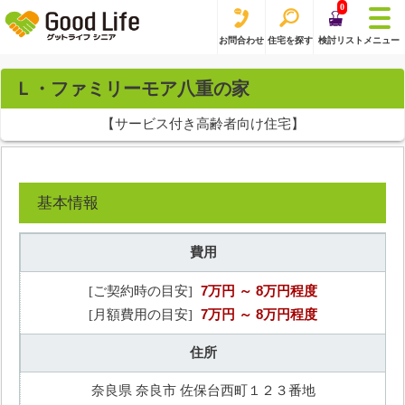
0
お問合わせ
住宅を探す
検討リスト
メニュー
Ｌ・ファミリーモア八重の家
【サービス付き高齢者向け住宅】
基本情報
費用
7万円
～ 8万円程度
[ご契約時の目安]
7万円
～ 8万円程度
[月額費用の目安]
住所
奈良県 奈良市 佐保台西町１２３番地