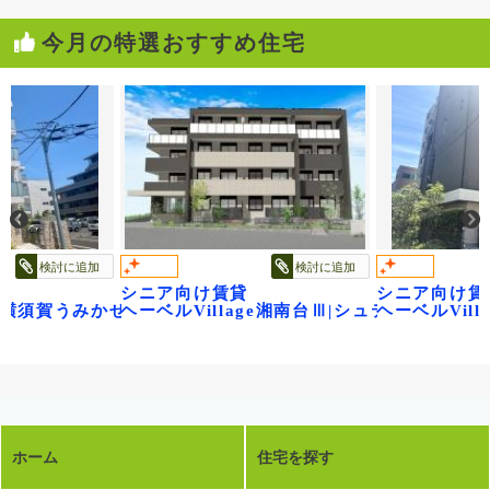
今月の特選おすすめ住宅
検討に追加
検討に追加
シニア向け賃貸
シニア向け賃
レジデンス武蔵浦和
ge横須賀うみかぜ公園
ヘーベルVillage湘南台Ⅲ|シュテルン湘南
ヘーベルVil
ホーム
住宅を探す