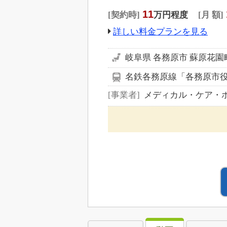
11
契約時
万円程度
月 額
詳しい料金プランを見る
岐阜県 各務原市 蘇原花
名鉄各務原線「各務原市役所
事業者
メディカル・ケア・