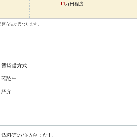
11
万円程度
起算方法が異なります。
賃貸借方式
確認中
紹介
賃料等の前払金：なし