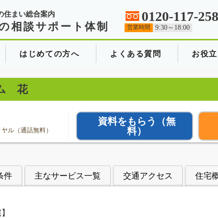
0120-117-25
の住まい総合案内
の相談サポート体制
営業時間
9:30～18:00
はじめての方へ
よくある質問
お役立
ム 花
資料をもらう
（無
料）
イヤル（通話無料）
条件
主なサービス一覧
交通アクセス
住宅
宅】