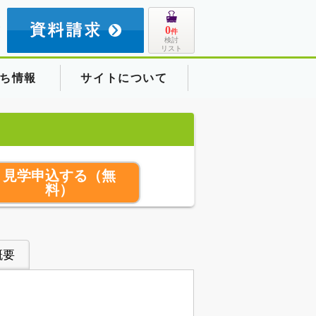
8
0
件
検討
リスト
ち情報
サイトについて
見学申込する
（無
料）
概要