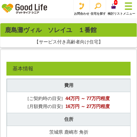
0
お問合わせ
住宅を探す
検討リスト
メニュー
鹿島灘ヴィル ソレイユ １番館
【サービス付き高齢者向け住宅】
基本情報
費用
44万円
～ 77万円程度
[ご契約時の目安]
16万円
～ 27万円程度
[月額費用の目安]
住所
茨城県 鹿嶋市 角折