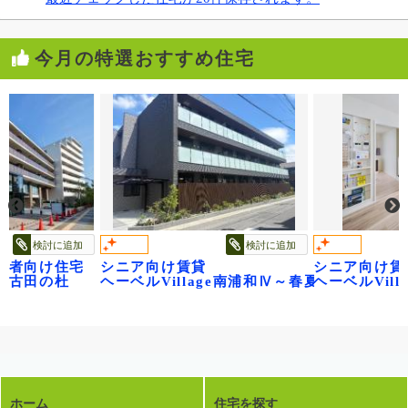
今月の特選おすすめ住宅
検討に追加
検討に追加
齢者向け住宅
シニア向け賃貸
シニア向け賃
~
江古田の杜
ヘーベルVillage南浦和Ⅳ～春夏秋冬～
ヘーベルVil
ホーム
住宅を探す