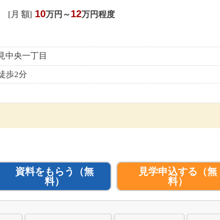
10
12
月 額
万円～
万円程度
鶴見中央一丁目
徒歩2分
資料をもらう
（無
見学申込する
（無
料）
料）