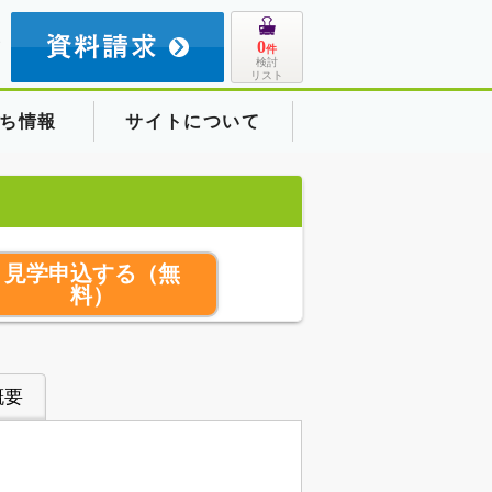
8
0
件
検討
リスト
ち情報
サイトについて
見学申込する
（無
料）
概要