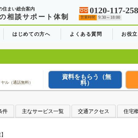
0120-117-25
の住まい総合案内
の相談サポート体制
営業時間
9:30～18:00
はじめての方へ
よくある質問
お役立
資料をもらう
（無
料）
イヤル（通話無料）
条件
主なサービス一覧
交通アクセス
住宅
宅】