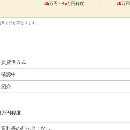
35
45
10
万円～
万円程度
万円
起算方法が異なります。
賃貸借方式
確認中
紹介
45万円程度
賃料等の前払金：なし