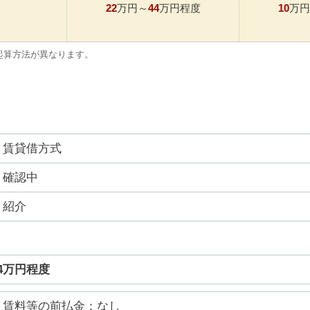
22
44
10
万円～
万円程度
万円
起算方法が異なります。
賃貸借方式
確認中
紹介
44万円程度
賃料等の前払金：なし