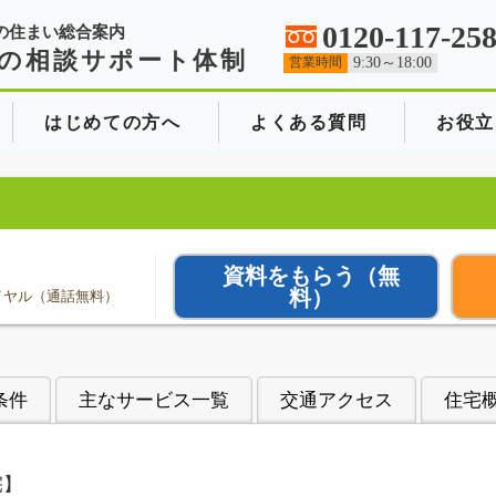
0120-117-25
の住まい総合案内
の相談サポート体制
営業時間
9:30～18:00
はじめての方へ
よくある質問
お役立
資料をもらう
（無
料）
イヤル（通話無料）
条件
主なサービス一覧
交通アクセス
住宅
宅】