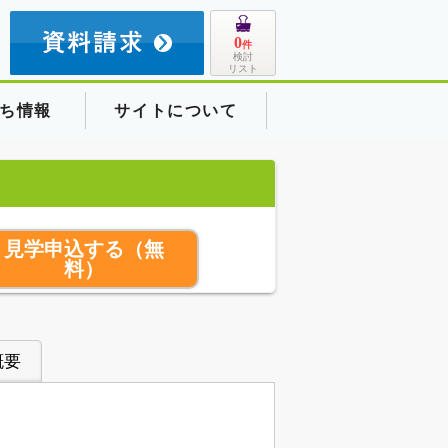
8
0
件
検討
リスト
ち情報
サイトについて
見学申込する
（無
料）
概要