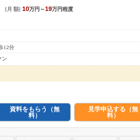
10
19
月 額
万円～
万円程度
12分
ァン
資料をもらう
（無
見学申込する
（無
料）
料）