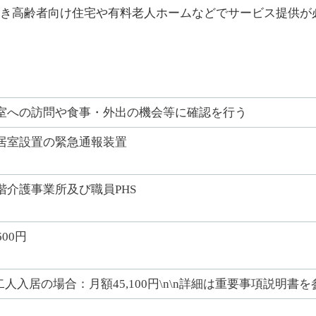
き高齢者向け住宅や有料老人ホームなどでサービス提供が
室への訪問や食事・外出の機会等に確認を行う
居室設置の緊急通報装置
階介護事業所及び職員PHS
600円
n二人入居の場合：月額45,100円\n\n詳細は重要事項説明書