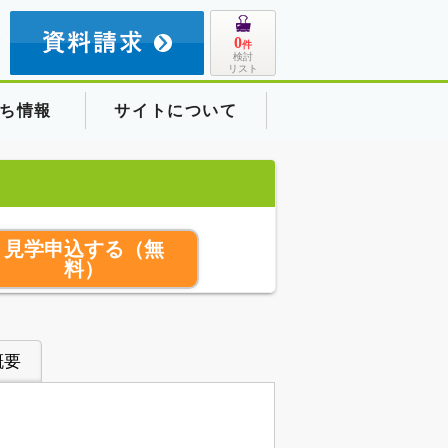
8
0
件
検討
リスト
ち情報
サイトについて
見学申込する
（無
料）
概要