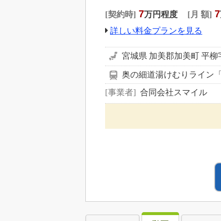
7
7
契約時
万円程度
月 額
詳しい料金プランを見る
宮城県 加美郡加美町 平柳
奥の細道湯けむりライン
事業者
合同会社スマイル