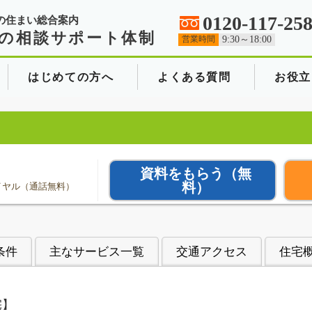
0120-117-25
の住まい総合案内
の相談サポート体制
営業時間
9:30～18:00
はじめての方へ
よくある質問
お役立
資料をもらう
（無
料）
イヤル（通話無料）
条件
主なサービス一覧
交通アクセス
住宅
宅】