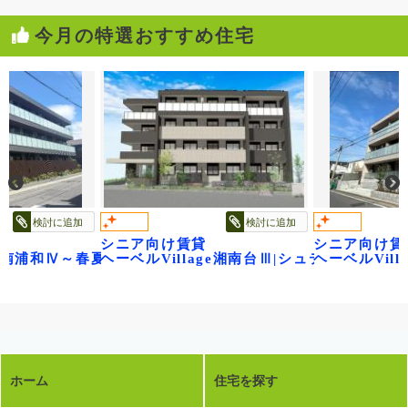
今月の特選おすすめ住宅
検討に追加
検討に追加
シニア向け賃貸
シニア向け賃
レジデンス武蔵浦和
age南浦和Ⅳ～春夏秋冬～
ヘーベルVillage湘南台Ⅲ|シュテルン湘南
ヘーベルVil
ホーム
住宅を探す