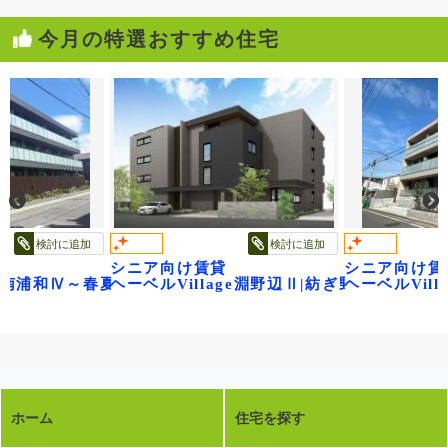
今月の特選おすすめ住宅
検討に追加
検討に追加
シニア向け賃貸
シニア向け賃
 ベル・フロレゾン
age南浦和Ⅳ～春夏秋冬～
ヘーベルVillage淵野辺Ⅱ|紡ぎ野
ヘーベルVil
ホーム
住宅を探す