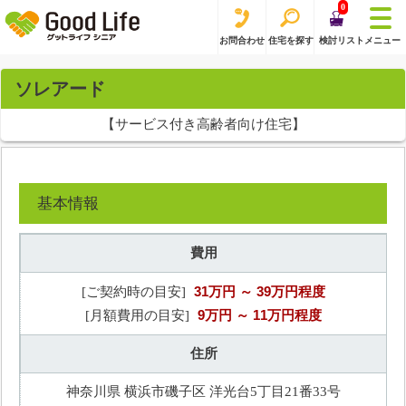
0
お問合わせ
住宅を探す
検討リスト
メニュー
ソレアード
【サービス付き高齢者向け住宅】
基本情報
費用
31万円
～ 39万円程度
[ご契約時の目安]
9万円
～ 11万円程度
[月額費用の目安]
住所
神奈川県 横浜市磯子区 洋光台5丁目21番33号