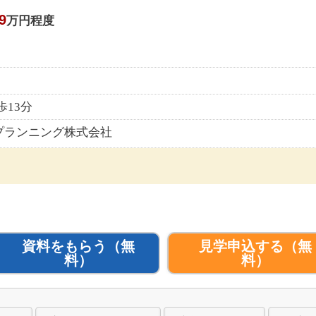
9
万円程度
13分
プランニング株式会社
資料をもらう
（無
見学申込する
（無
料）
料）