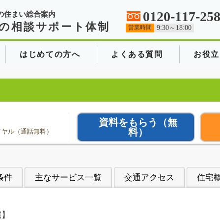
0120-117-25
の住まい総合案内
の相談サポート体制
営業時間
9:30～18:00
はじめての方へ
よくある質問
お役立
資料をもらう
（無
料）
イヤル（通話無料）
条件
主なサービス一覧
交通アクセス
住宅
宅】