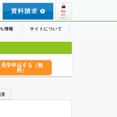
8
0
件
検討
リスト
ち情報
サイトについて
見学申込する
（無
料）
概要