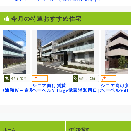
今月の特選おすすめ住宅
検討に追加
検討に追加
シニア向け賃貸
シニア向け賃
age南浦和Ⅳ～春夏秋冬～
ヘーベルVillage武蔵浦和西口|コンフォー
ヘーベルVilla
ホーム
住宅を探す