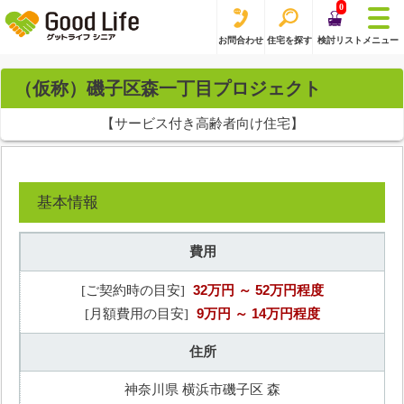
0
お問合わせ
住宅を探す
検討リスト
メニュー
（仮称）磯子区森一丁目プロジェクト
【サービス付き高齢者向け住宅】
基本情報
費用
32万円
～ 52万円程度
[ご契約時の目安]
9万円
～ 14万円程度
[月額費用の目安]
住所
神奈川県 横浜市磯子区 森