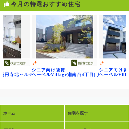
今月の特選おすすめ住宅
検討に追加
検討に追加
シニア向け賃貸
シニア向け賃
ジ浦和領家ヴェルデ
age高円寺北～ルティルオプス高円寺～
ヘーベルVillage湘南台4丁目|サニーヒルズ
ヘーベルVil
ホーム
住宅を探す