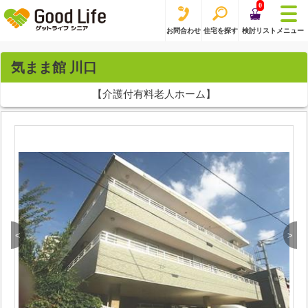
0
お問合わせ
住宅を探す
検討リスト
メニュー
気まま館 川口
【介護付有料老人ホーム】
<
>