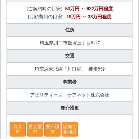
53万円
～ 622万円程度
[ご契約時の目安]
18万円
～ 33万円程度
[月額費用の目安]
住所
埼玉県川口市飯塚三丁目8-17
交通
JR京浜東北線「川口駅」 徒歩8分
事業者
アビリティーズ・ケアネット株式会社
要介護度
自立
要支援
要介護
認知症
可
可
可
要相談