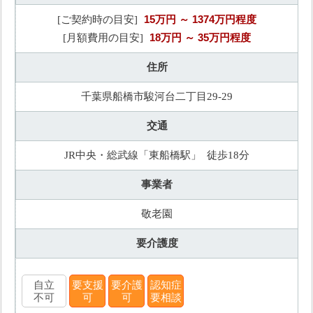
15万円
～ 1374万円程度
[ご契約時の目安]
18万円
～ 35万円程度
[月額費用の目安]
住所
千葉県船橋市駿河台二丁目29-29
交通
JR中央・総武線「東船橋駅」 徒歩18分
事業者
敬老園
要介護度
自立
要支援
要介護
認知症
不可
可
可
要相談