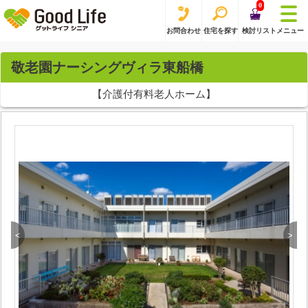
0
お問合わせ
住宅を探す
検討リスト
メニュー
敬老園ナーシングヴィラ東船橋
【介護付有料老人ホーム】
<
>