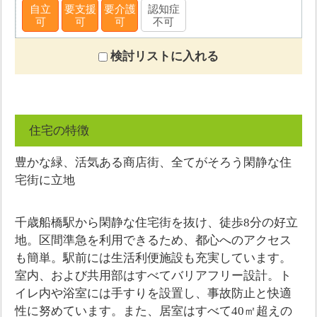
自立
要支援
要介護
認知症
可
可
可
不可
検討リストに入れる
住宅の特徴
豊かな緑、活気ある商店街、全てがそろう閑静な住
宅街に立地
千歳船橋駅から閑静な住宅街を抜け、徒歩8分の好立
地。区間準急を利用できるため、都心へのアクセス
も簡単。駅前には生活利便施設も充実しています。
室内、および共用部はすべてバリアフリー設計。ト
イレ内や浴室には手すりを設置し、事故防止と快適
性に努めています。また、居室はすべて40㎡超えの