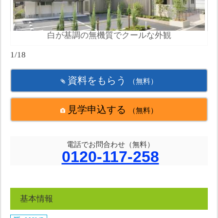
白が基調の無機質でクールな外観
1/18
資料をもらう
（無料）
見学申込する
（無料）
電話でお問合わせ（無料）
0120-117-258
基本情報