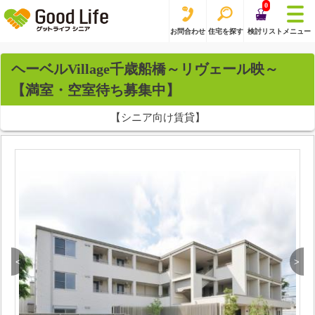
0
お問合わせ
住宅を探す
検討リスト
メニュー
ヘーベルVillage千歳船橋～リヴェール映～
【満室・空室待ち募集中】
【シニア向け賃貸】
<
>