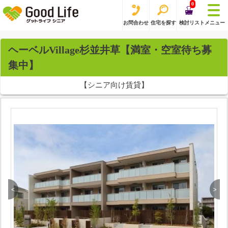
0
お問合わせ
住宅を探す
検討リスト
メニュー
ヘーベルVillage杉並井草【満室・空室待ち募
集中】
【シニア向け賃貸】
<
>