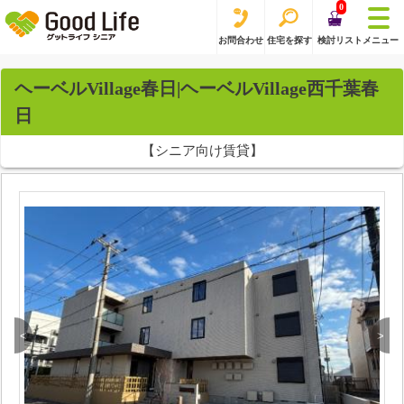
0
お問合わせ
住宅を探す
検討リスト
メニュー
ヘーベルVillage春日|ヘーベルVillage西千葉春
日
【シニア向け賃貸】
<
>