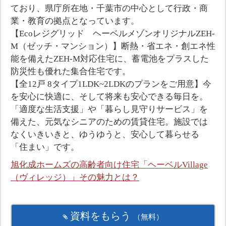
ており、県庁所在地・千葉市の中心として行政・商
業・教育の拠点となっています。
【Ecoレジグリッド ヘーベルメゾンオリジナルZEH-
M（ゼッチ・マンション）】断熱・省エネ・創エネ性
能を備えたZEH-M対応住宅に、蓄電池をプラスした
防災性も優れた集合住宅です。
【全12戸 8タイプ1LDK~2LDKのプランをご用意】今
を安心に快適に、そして将来も安心できる毎日を。
「適度な生活支援」や「暮らし見守りサービス」を
備えた、元気なシニアのための賃貸住宅。施設では
なくいきいきと、ゆうゆうと、安心して暮らせる
「住まい」です。
旭化成ホームズの高齢者向け住宅「ヘーベルVillage
（ヴィレッジ）」その魅力とは？
資料をもらう
（無料）