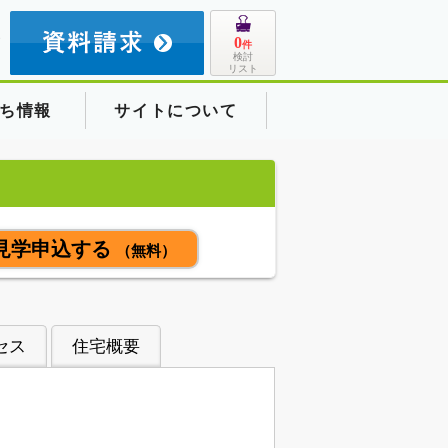
8
0
件
検討
リスト
ち情報
サイトについて
見学申込する
（無料）
セス
住宅概要