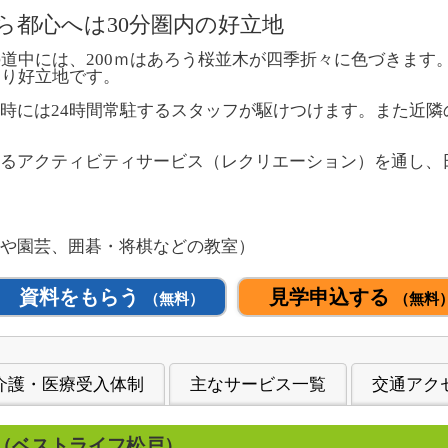
ら都心へは30分圏内の好立地
の道中には、200ｍはあろう桜並木が四季折々に色づきます
あり好立地です。
時には24時間常駐するスタッフが駆けつけます。また近隣
るアクティビティサービス（レクリエーション）を通し、
や園芸、囲碁・将棋などの教室）
資料をもらう
見学申込する
（無料）
（無料
介護・医療受入体制
主なサービス一覧
交通アク
（ベストライフ松戸）