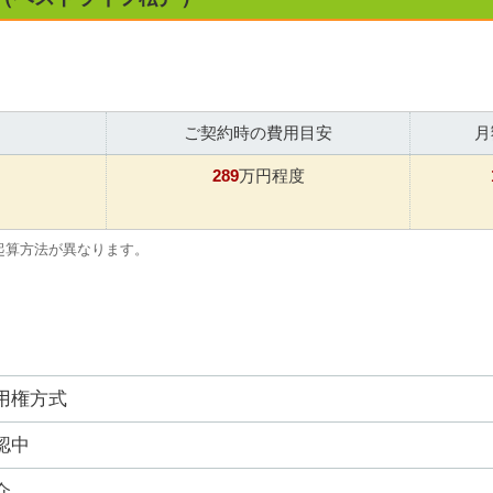
ご契約時の費用目安
月
289
万円程度
起算方法が異なります。
用権方式
認中
介