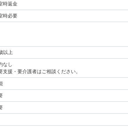
室時返金
室時必要
0歳以上
約なし
要支援・要介護者はご相談ください。
能
要
要