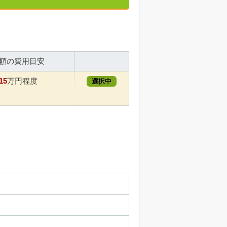
額の費用目安
15
万円程度
選択中