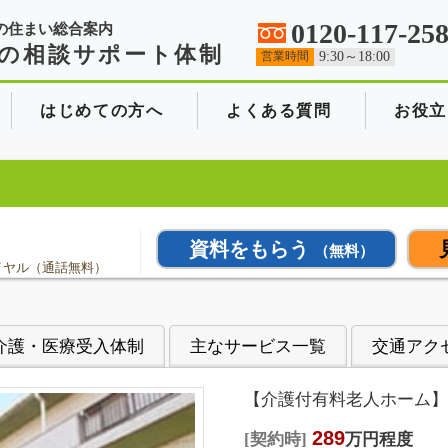
0120-117-25
の住まい総合案内
の相談サポート体制
営業時間
9:30～18:00
はじめての方へ
よくある質問
お役立
資料をもらう
（無料）
イヤル（通話無料）
介護・医療受入体制
主なサービス一覧
交通アク
【介護付有料老人ホーム】
289
契約時
万円程度