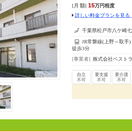
15
月 額
万円程度
詳しい料金プランを見る
千葉県松戸市八ケ崎七丁
JR常磐線(上野～取手
徒歩3分
事業者
株式会社ベスト
自立
要支援
要介護
不可
不可
不可