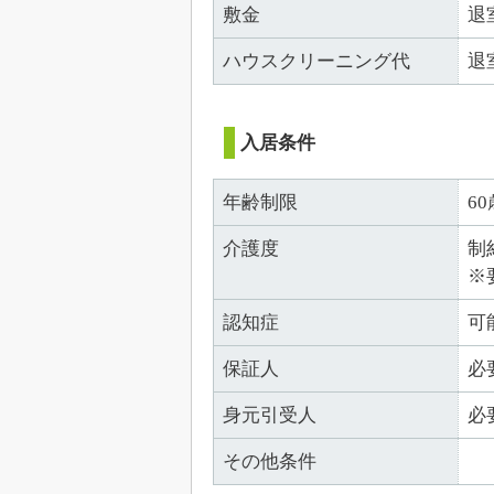
敷金
退
ハウスクリーニング代
退
入居条件
年齢制限
6
介護度
制
※
認知症
可
保証人
必
身元引受人
必
その他条件