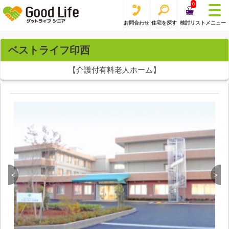
0
お問合わせ
住宅を探す
検討リスト
メニュー
ベストライフ印西
【介護付有料老人ホーム】
<
>