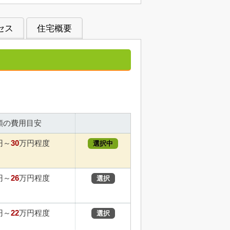
セス
住宅概要
額の費用目安
30
円～
万円程度
選択中
26
円～
万円程度
選択
22
円～
万円程度
選択