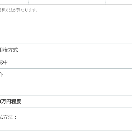
起算方法が異なります。
用権方式
認中
介
24万円程度
払方法：