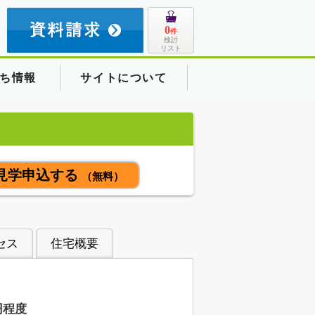
8
0
件
検討
リスト
ち情報
サイトについて
見学申込する
（無料）
セス
住宅概要
円程度