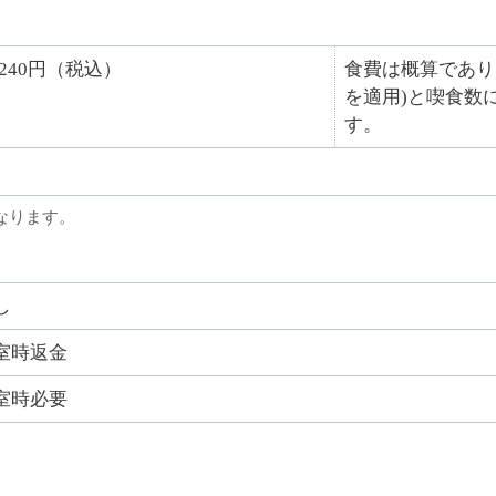
7,240円（税込）
食費は概算であり
を適用)と喫食数
す。
なります。
し
室時返金
室時必要