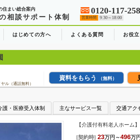
0120-117-25
の住まい総合案内
の相談サポート体制
営業時間
9:30～18:00
はじめての方へ
よくある質問
お役立
園
資料をもらう
（無料）
イヤル（通話無料）
介護・医療受入体制
主なサービス一覧
交通アク
【介護付有料老人ホーム】
23
496
契約時
万円～
万