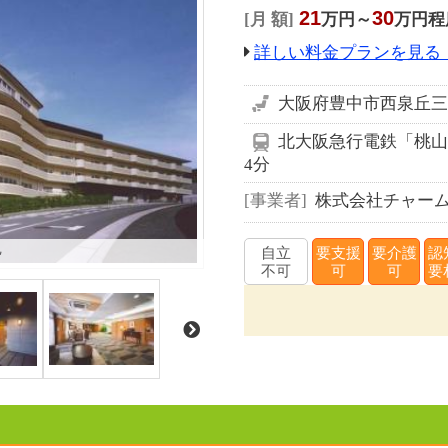
21
30
月 額
万円～
万円程
詳しい料金プランを見る
大阪府豊中市西泉丘三
北大阪急行電鉄「桃山台
4分
事業者
株式会社チャーム
観
自立
要支援
要介護
認
不可
可
可
要