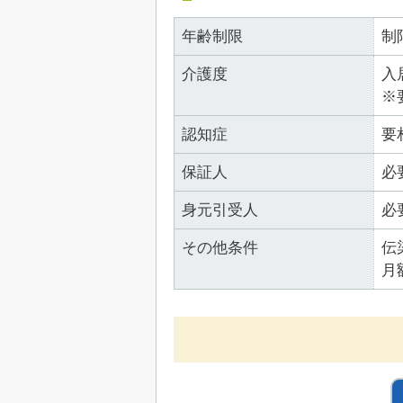
年齢制限
制
介護度
入
※
認知症
要
保証人
必
身元引受人
必
その他条件
伝
月