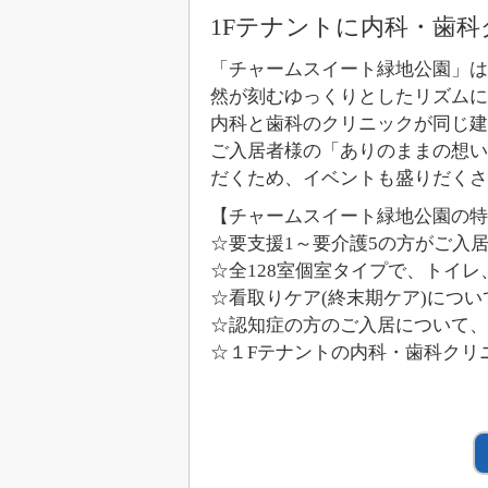
1Fテナントに内科・歯
「チャームスイート緑地公園」は
然が刻むゆっくりとしたリズムに
内科と歯科のクリニックが同じ建
ご入居者様の「ありのままの想い
だくため、イベントも盛りだくさ
【チャームスイート緑地公園の特
☆要支援1～要介護5の方がご入
☆全128室個室タイプで、トイ
☆看取りケア(終末期ケア)につ
☆認知症の方のご入居について、
☆１Fテナントの内科・歯科クリ