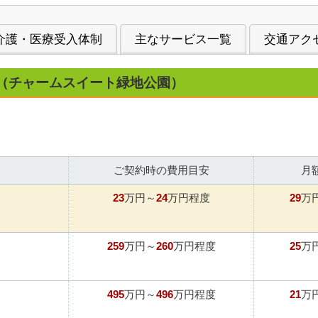
介護・医療受入体制
主なサービス一覧
交通アク
（チャームスイート緑地公園）
ご契約時の費用目安
月
23
24
29
万円～
万円程度
万
259
260
25
万円～
万円程度
万
495
496
21
万円～
万円程度
万