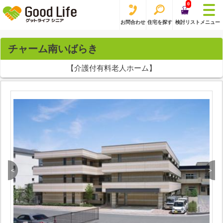
0
お問合わせ
住宅を探す
検討リスト
メニュー
チャーム南いばらき
【介護付有料老人ホーム】
<
>