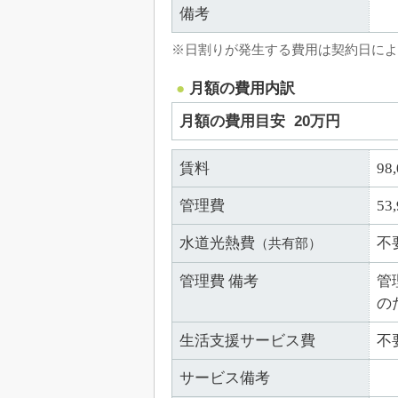
備考
※日割りが発生する費用は契約日によ
月額の費用内訳
月額の費用目安
20万円
賃料
98
管理費
53
水道光熱費
不
（共有部）
管理費 備考
管
の
生活支援サービス費
不
サービス備考