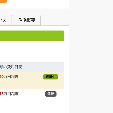
セス
住宅概要
額の費用目安
20
万円程度
選択中
18
万円程度
選択