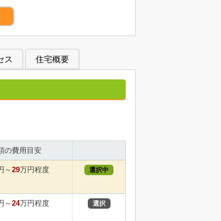
）
セス
住宅概要
額の費用目安
29
円～
万円程度
選択中
24
円～
万円程度
選択