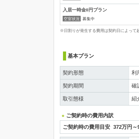
入居一時金0円プラン
空室状況
募集中
※日割りが発生する費用は契約日によって
基本プラン
契約形態
利
契約期間
確
取引態様
紹
ご契約時の費用内訳
ご契約時の費用目安
372万円～