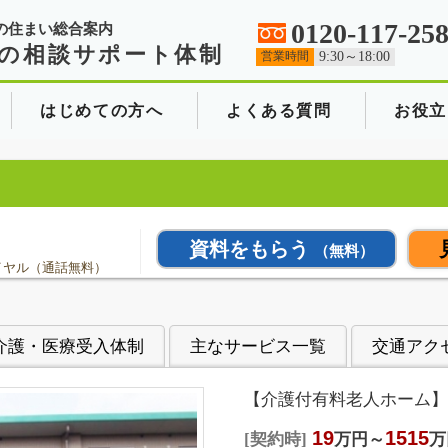
0120-117-25
の住まい総合案内
の相談サポート体制
営業時間
9:30～18:00
はじめての方へ
よくある質問
お役立
資料をもらう
（無料）
イヤル（通話無料）
介護・医療受入体制
主なサービス一覧
交通アク
【介護付有料老人ホーム】
19
1515
契約時
万円～
万