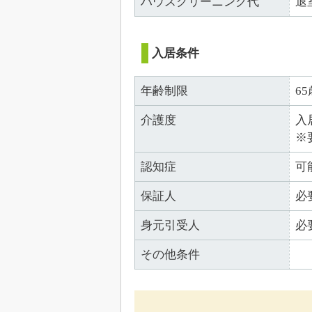
ハウスクリーニング代
退
入居条件
年齢制限
6
介護度
入
※
認知症
可
保証人
必
身元引受人
必
その他条件