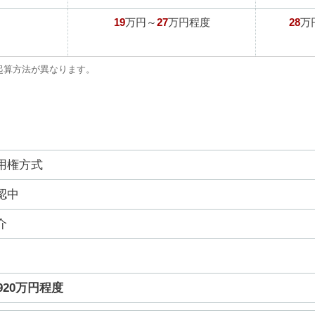
19
27
28
万円～
万円程度
万
起算方法が異なります。
用権方式
認中
介
920万円程度