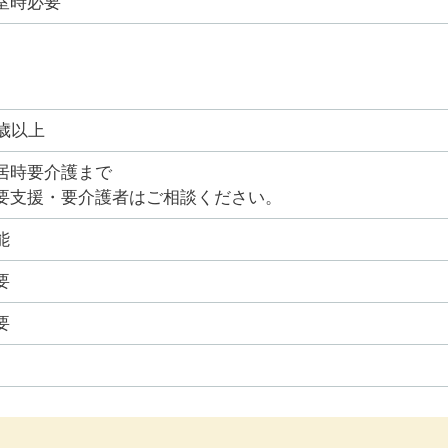
室時必要
5歳以上
居時要介護まで
要支援・要介護者はご相談ください。
能
要
要