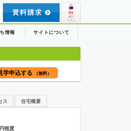
8
0
件
検討
リスト
ち情報
サイトについて
見学申込する
（無料）
セス
住宅概要
円程度