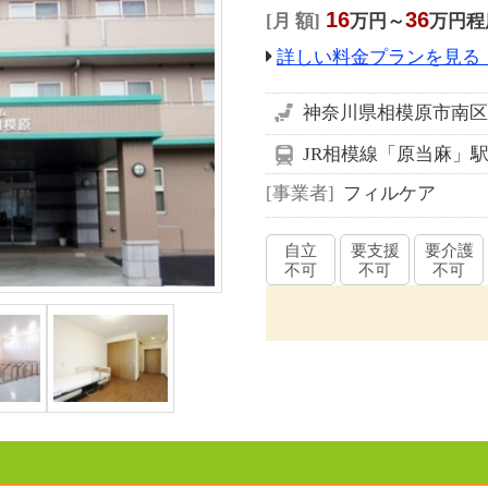
16
36
月 額
万円～
万円程
詳しい料金プランを見る
神奈川県相模原市南区下
JR相模線「原当麻」駅
事業者
フィルケア
自立
要支援
要介護
不可
不可
不可