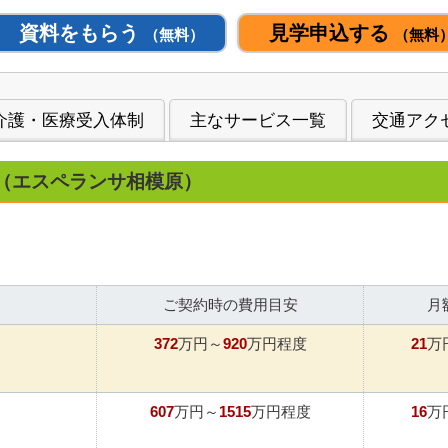
資料をもらう
見学申込する
（無料）
（無料
介護・医療受入体制
主なサービス一覧
交通アク
（エスペランサ相模原）
ご契約時の費用目安
月
372
920
21
万円～
万円程度
万
607
1515
16
万円～
万円程度
万