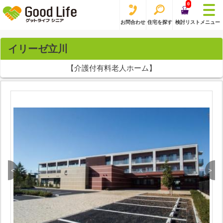
0
お問合わせ
住宅を探す
検討リスト
メニュー
イリーゼ立川
【介護付有料老人ホーム】
<
>