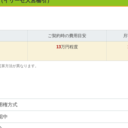
（イリーゼ大宮櫛引）
ご契約時の費用目安
月
13
万円程度
起算方法が異なります。
用権方式
認中