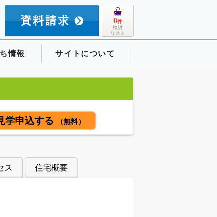
8
0
件
検討
リスト
ち情報
サイトについて
見学申込する
（無料）
セス
住宅概要