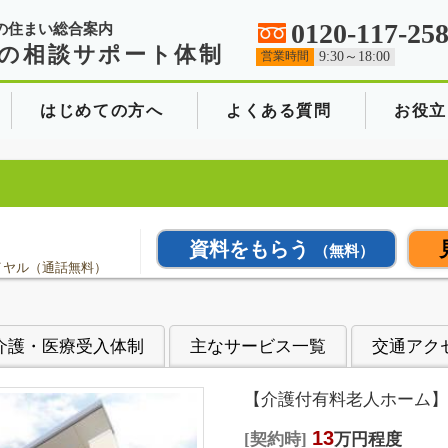
0120-117-25
の住まい総合案内
の相談サポート体制
営業時間
9:30～18:00
はじめての方へ
よくある質問
お役立
資料をもらう
（無料）
イヤル（通話無料）
介護・医療受入体制
主なサービス一覧
交通アク
【介護付有料老人ホーム】
13
契約時
万円程度