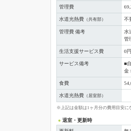
管理費
69
水道光熱費
不
（共有部）
管理費 備考
水
管
生活支援サービス費
0
サービス備考
■
金
食費
5
水道光熱費
（居室部）
※上記は金額は1ヶ月分の費用目安に
退室・更新時