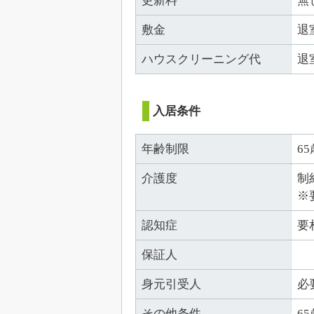
更新料
無
敷金
退
ハウスクリーニング代
退
入居条件
年齢制限
6
介護度
制
※
認知症
要
保証人
身元引受人
必
その他条件
6