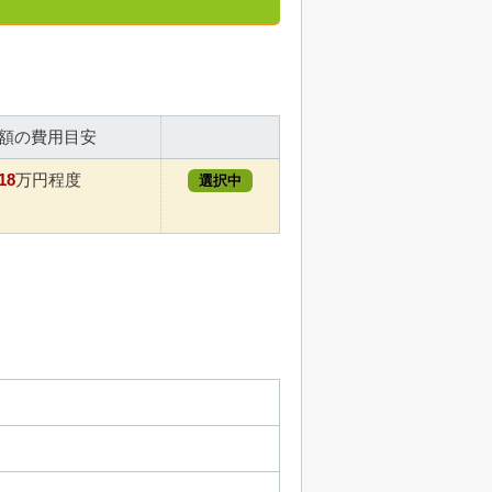
額の費用目安
18
万円程度
選択中