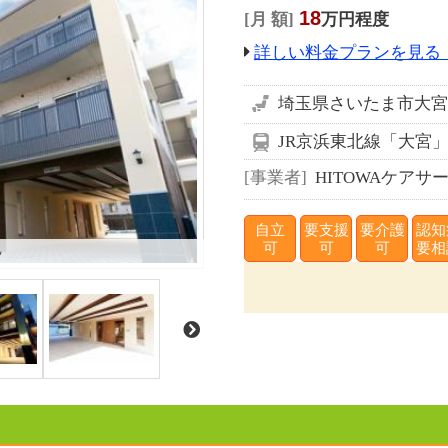
18
月 額
万円程度
詳しい料金プランを見る
埼玉県さいたま市大宮区
JR京浜東北線「大宮」
事業者
HITOWAケアサ
自立
要支援
要介護
認知
観
可
可
可
要相