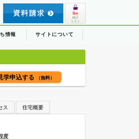
8
0
件
検討
リスト
ち情報
サイトについて
見学申込する
（無料）
セス
住宅概要
程度