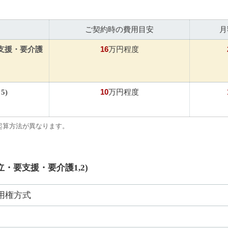
ご契約時の費用目安
月
16
要支援・要介護
万円程度
10
5)
万円程度
起算方法が異なります。
立・要支援・要介護1,2)
用権方式