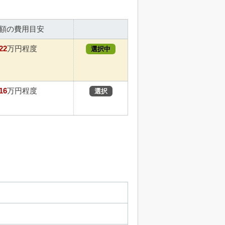
額の費用目安
22
万円程度
選択中
16
万円程度
選択