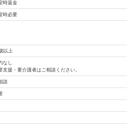
室時返金
室時必要
0歳以上
約なし
要支援・要介護者はご相談ください。
相談
要