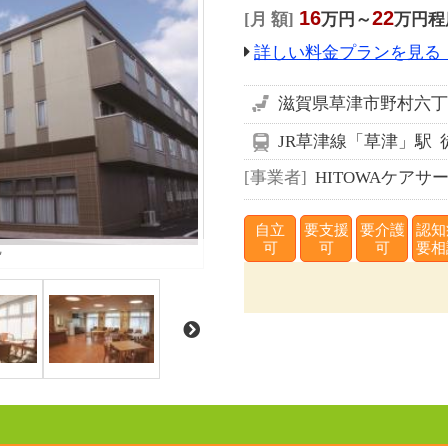
16
22
月 額
万円～
万円程
詳しい料金プランを見る
滋賀県草津市野村六丁目
JR草津線「草津」駅 
事業者
HITOWAケアサ
自立
要支援
要介護
認知
観
可
可
可
要相