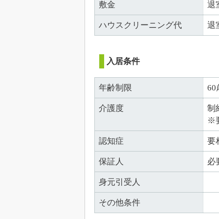
敷金
退
ハウスクリーニング代
退
入居条件
年齢制限
6
介護度
制
※
認知症
要
保証人
必
身元引受人
その他条件