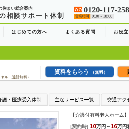
0120-117-25
の住まい総合案内
の相談サポート体制
営業時間
9:30～18:00
はじめての方へ
よくある質問
お役立
資料をもらう
（無料）
イヤル（通話無料）
介護・医療受入体制
主なサービス一覧
交通アク
【介護付有料老人ホーム】
10
16
契約時
万円～
万円