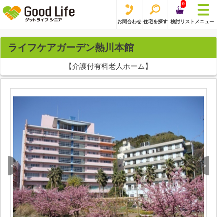
0
お問合わせ
住宅を探す
検討リスト
メニュー
ライフケアガーデン熱川本館
【介護付有料老人ホーム】
<
>