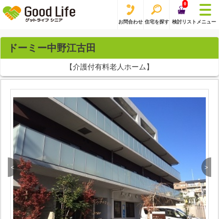
0
お問合わせ
住宅を探す
検討リスト
メニュー
ドーミー中野江古田
【介護付有料老人ホーム】
<
>