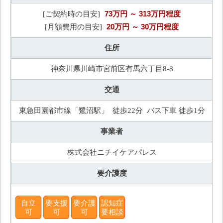
73万円
～ 313万円程度
[ご契約時の目安]
20万円
～ 30万円程度
[月額費用の目安]
住所
神奈川県川崎市宮前区有馬六丁目8-8
交通
東急田園都市線「鷺沼駅」 徒歩22分 バス下車 徒歩1分
事業者
株式会社ニチイケアパレス
要介護度
自立
要支援
要介護
認知症
可
可
可
要相談