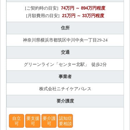
74万円
～ 894万円程度
[ご契約時の目安]
21万円
～ 33万円程度
[月額費用の目安]
住所
神奈川県横浜市都筑区中川中央一丁目29-24
交通
グリーンライン「センター北駅」 徒歩2分
事業者
株式会社ニチイケアパレス
要介護度
自立
要支援
要介護
認知症
可
可
可
要相談