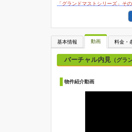
「グランドマストシリーズ」その
動画
基本情報
料金・
バーチャル内見
（グラ
物件紹介動画