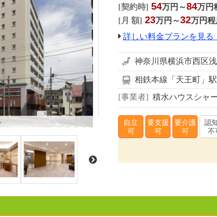
54
84
契約時
万円～
万円
23
32
月 額
万円～
万円程
詳しい料金プランを見る
神奈川県横浜市西区浅間
相鉄本線「天王町」駅
事業者
積水ハウスシャー
観
自立
要支援
要介護
認
可
可
可
不