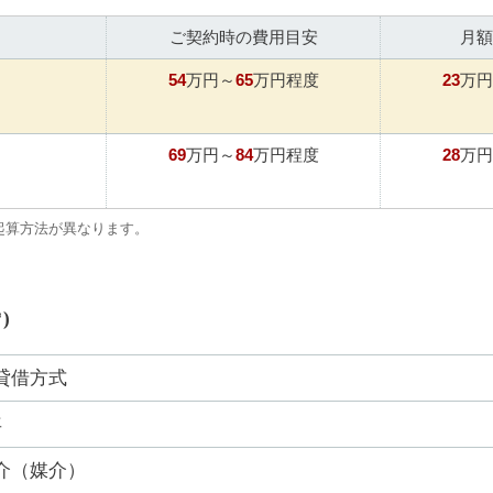
ご契約時の費用目安
月額
54
65
23
万円～
万円程度
万円
69
84
28
万円～
万円程度
万円
起算方法が異なります。
)
貸借方式
年
介（媒介）