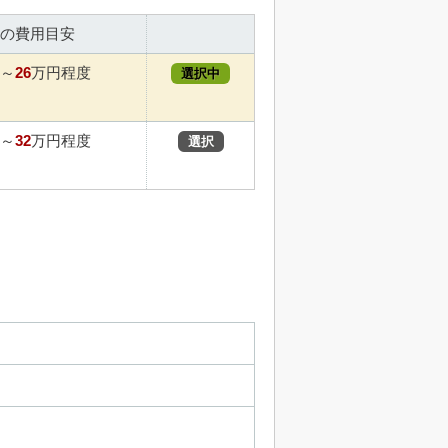
の費用目安
26
～
万円程度
選択中
32
～
万円程度
選択