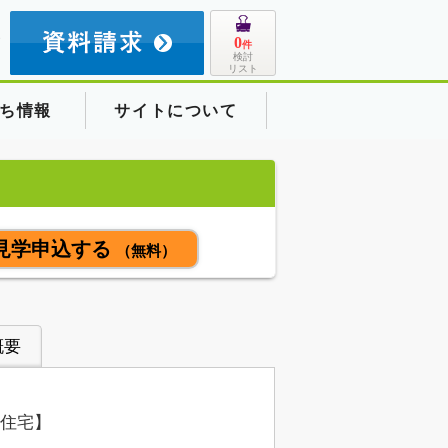
8
0
件
検討
リスト
ち情報
サイトについて
見学申込する
（無料）
概要
住宅】