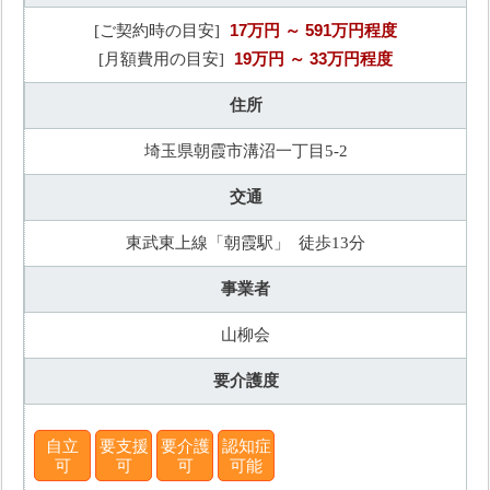
17万円
～ 591万円程度
[ご契約時の目安]
19万円
～ 33万円程度
[月額費用の目安]
住所
埼玉県朝霞市溝沼一丁目5-2
交通
東武東上線「朝霞駅」 徒歩13分
事業者
山柳会
要介護度
自立
要支援
要介護
認知症
可
可
可
可能