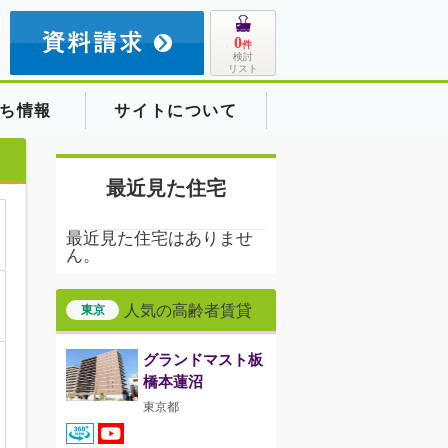
8
0
件
検討
リスト
ち情報
サイトについて
最近見た住宅
最近見た住宅はありませ
ん。
人気の高齢者賃貸
東京
グランドマスト板
橋本蓮沼
東京都