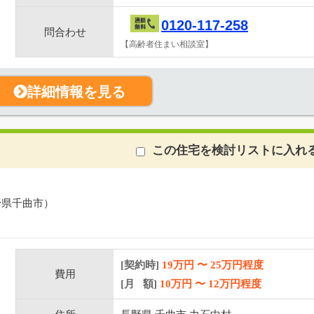
0120-117-258
問合わせ
【高齢者住まい相談室】
詳細情報を見る
この住宅を検討リストに入れ
野県千曲市）
[契約時]
19万円
〜
25
万円程度
費用
[月 額]
10
万円 〜
12
万円程度