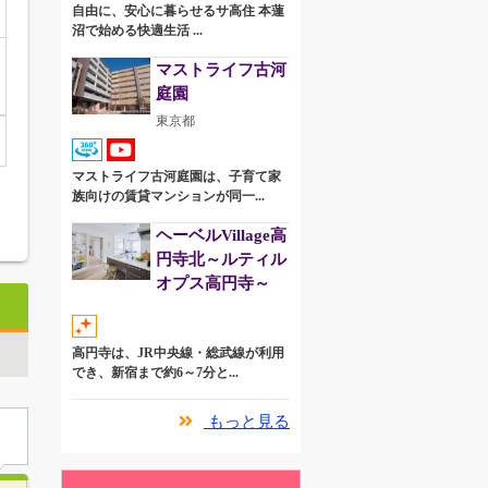
自由に、安心に暮らせるサ高住 本蓮
沼で始める快適生活 ...
マストライフ古河
庭園
東京都
マストライフ古河庭園は、子育て家
族向けの賃貸マンションが同一...
ヘーベルVillage高
円寺北～ルティル
オプス高円寺～
高円寺は、JR中央線・総武線が利用
でき、新宿まで約6～7分と...
もっと見る