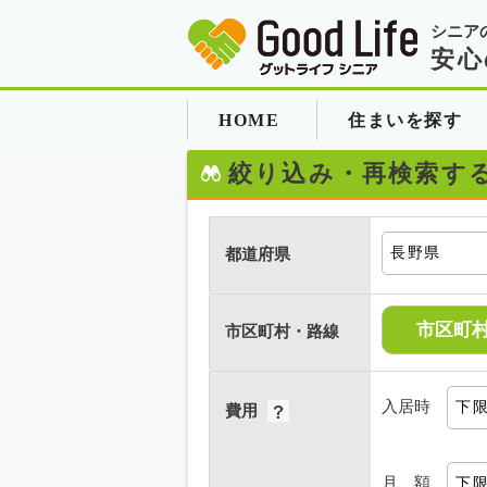
シニア
安心
HOME
住まいを探す
絞り込み・再検索す
都道府県
市区町
市区町村・路線
入居時
費用
月 額