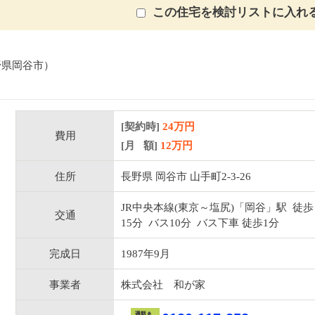
この住宅を検討リストに入れ
野県岡谷市）
[契約時]
24万円
費用
[月 額]
12
万円
住所
長野県 岡谷市 山手町2-3-26
JR中央本線(東京～塩尻)「岡谷」駅 徒歩
交通
15分 バス10分 バス下車 徒歩1分
完成日
1987年9月
事業者
株式会社 和が家