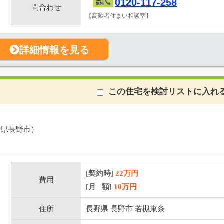
0120-117-258
問合わせ
【高齢者住まい相談室】
詳細情報を見る
この住宅を検討リストに入れ
野県長野市）
[契約時]
22万円
費用
[月 額]
10
万円
住所
長野県 長野市 若槻東条