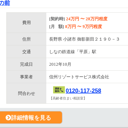
の前
[契約時]
24万円
〜
28
万円程度
費用
[月 額]
8
万円 〜
9
万円程度
住所
長野県 小諸市 御影新田２１９０－３
交通
しなの鉄道線「平原」駅
完成日
2012年10月
事業者
信州リゾートサービス株式会社
0120-117-258
問合わせ
【高齢者住まい相談室】
詳細情報を見る