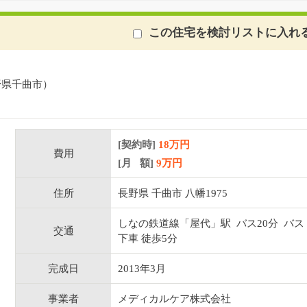
この住宅を検討リストに入れ
野県千曲市）
[契約時]
18万円
費用
[月 額]
9
万円
住所
長野県 千曲市 八幡1975
しなの鉄道線「屋代」駅 バス20分 バス
交通
下車 徒歩5分
完成日
2013年3月
事業者
メディカルケア株式会社