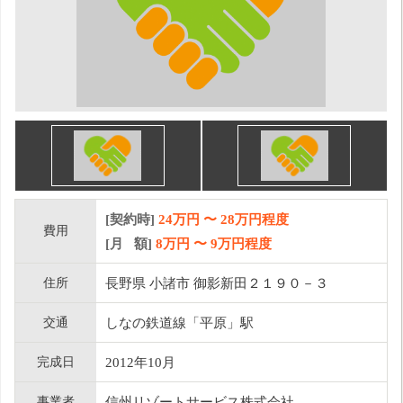
[契約時]
24万円
〜
28
万円程度
費用
[月 額]
8
万円 〜
9
万円程度
住所
長野県 小諸市 御影新田２１９０－３
交通
しなの鉄道線「平原」駅
完成日
2012年10月
事業者
信州リゾートサービス株式会社