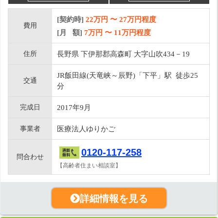
[契約時]
22万円
〜
27
万円程度
費用
[月 額]
7
万円 〜
11
万円程度
住所
長野県 下伊那郡高森町 大字山吹434－19
JR飯田線(天竜峡～辰野)「下平」駅 徒歩25
交通
分
完成日
2017年9月
事業者
医療法人ゆりかご
0120-117-258
問合わせ
【高齢者住まい相談室】
詳細情報を見る