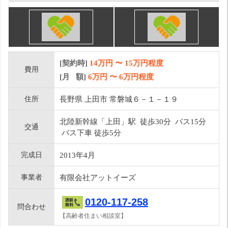
[契約時]
14万円
〜
15
万円程度
費用
[月 額]
6
万円 〜
6
万円程度
住所
長野県 上田市 常磐城６－１－１９
北陸新幹線「上田」駅 徒歩30分 バス15分
交通
バス下車 徒歩5分
完成日
2013年4月
事業者
有限会社アットイーズ
0120-117-258
問合わせ
【高齢者住まい相談室】