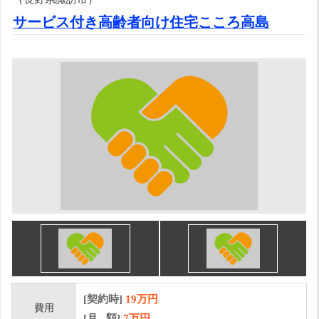
サービス付き高齢者向け住宅こころ高島
[契約時]
19万円
費用
[月 額]
7
万円