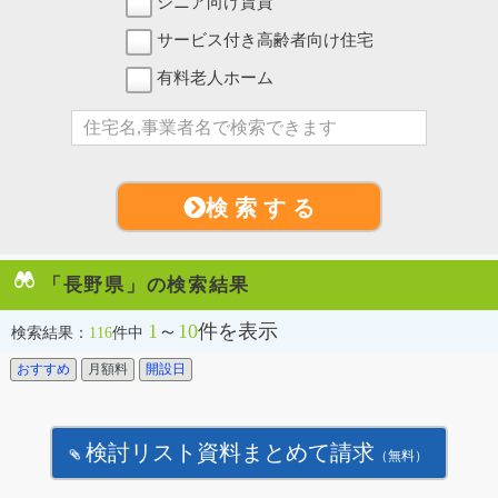
シニア向け賃貸
サービス付き高齢者向け住宅
有料老人ホーム
検 索 す る
「長野県」の検索結果
1
～
10
件を表示
検索結果：
116
件中
おすすめ
月額料
開設日
検討リスト資料まとめて請求
（無料）