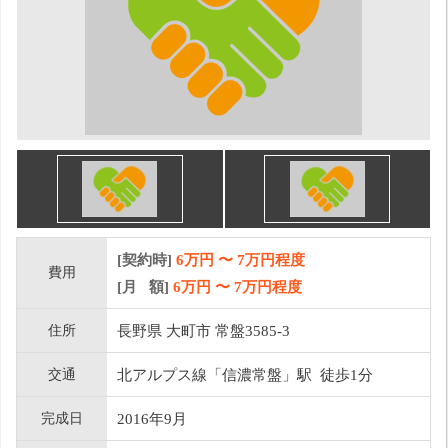
[契約時]
6万円
〜
7
万円程度
費用
[月 額]
6
万円 〜
7
万円程度
住所
長野県 大町市 常盤3585-3
交通
北アルプス線「信濃常盤」駅 徒歩1分
完成日
2016年9月