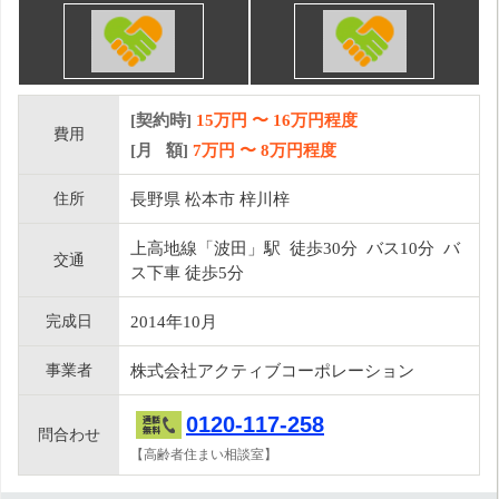
[契約時]
15万円
〜
16
万円程度
費用
[月 額]
7
万円 〜
8
万円程度
住所
長野県 松本市 梓川梓
上高地線「波田」駅 徒歩30分 バス10分 バ
交通
ス下車 徒歩5分
完成日
2014年10月
事業者
株式会社アクティブコーポレーション
0120-117-258
問合わせ
【高齢者住まい相談室】