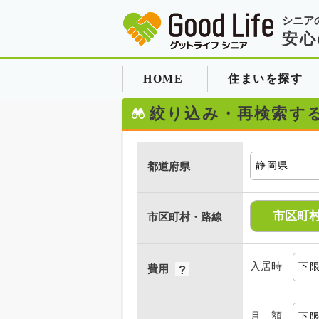
シニア
安心
HOME
住まいを探す
絞り込み・再検索す
都道府県
市区町
市区町村・路線
入居時
費用
月 額