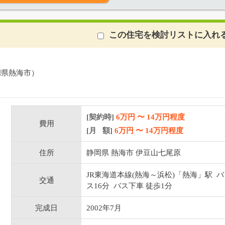
この住宅を検討リストに入れ
岡県熱海市）
[契約時]
6万円
〜
14
万円程度
費用
[月 額]
6
万円 〜
14
万円程度
住所
静岡県 熱海市 伊豆山七尾原
JR東海道本線(熱海～浜松)「熱海」駅 バ
交通
ス16分 バス下車 徒歩1分
完成日
2002年7月