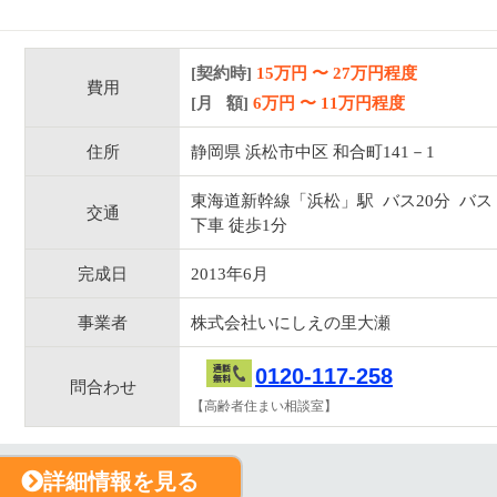
[契約時]
15万円
〜
27
万円程度
費用
[月 額]
6
万円 〜
11
万円程度
住所
静岡県 浜松市中区 和合町141－1
東海道新幹線「浜松」駅 バス20分 バス
交通
下車 徒歩1分
完成日
2013年6月
事業者
株式会社いにしえの里大瀬
0120-117-258
問合わせ
【高齢者住まい相談室】
詳細情報を見る