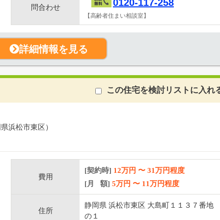
0120-117-258
問合わせ
【高齢者住まい相談室】
詳細情報を見る
この住宅を検討リストに入れ
岡県浜松市東区）
[契約時]
12万円
〜
31
万円程度
費用
[月 額]
5
万円 〜
11
万円程度
静岡県 浜松市東区 大島町１１３７番地
住所
の１