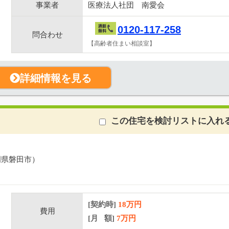
事業者
医療法人社団 南愛会
0120-117-258
問合わせ
【高齢者住まい相談室】
詳細情報を見る
この住宅を検討リストに入れ
岡県磐田市）
[契約時]
18万円
費用
[月 額]
7
万円