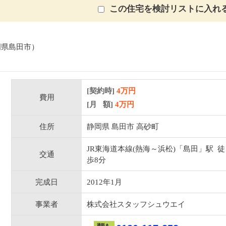
この住宅を検討リストに入れ
岡県島田市）
[契約時]
4万円
費用
[月 額]
4
万円
住所
静岡県 島田市 高砂町
JR東海道本線(熱海～浜松)「島田」駅 徒
交通
歩8分
完成日
2012年1月
事業者
株式会社スタッフシュウエイ