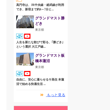
高円寺は、JR中央線・総武線が利用
でき、新宿まで約6～7分と...
グランドマスト勝
どき
東京都
人生を新たな歓びで彩る、｢勝どき｣
という選択 大江戸線...
グランドマスト板
橋本蓮沼
東京都
自由に、安心に暮らせるサ高住 本蓮
沼で始める快適生活 ...
もっと見る