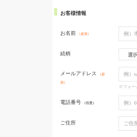
お客様情報
お名前
（必須）
続柄
メールアドレス
（必
須）
※フォー
電話番号
（任意）
ご住所