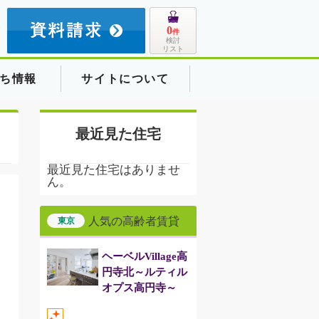
8
0
件
検討
リスト
ち情報
サイトについて
最近見た住宅
最近見た住宅はありませ
ん。
人気の高齢者賃貸
東京
ヘーベルVillage高
円寺北～ルティル
オプス高円寺～